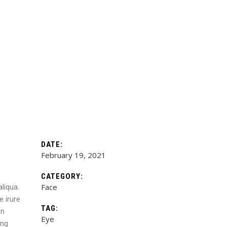
DATE:
February 19, 2021
CATEGORY:
Face
liqua.
e irure
TAG:
on
Eye
ing