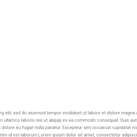
g elit, sed do eiusmod tempor incididunt ut labore et dolore magna a
n ullamco laboris nisi ut aliquip ex ea commodo consequat. Duis aut
um dolore eu fugiat nulla pariatur. Excepteur sint occaecat cupidatat n
t anim id est laborum.Lorem ipsum dolor sit amet, consectetur adipisc